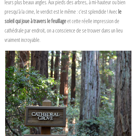
leurs plus beaux angles. Aux pieds des arbres, à mi-hauteur ou bien
presqu’à la cime, le verdict est le même : c’est splendide ! Avec
le
soleil qui joue à travers le feuillage
et cette réelle impression de
cathédrale par endroit, on a conscience de se trouver dans un lieu
vraiment incroyable.