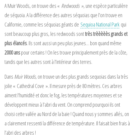
A Muir Woods, on trouve des «
Redwoods »
, une espèce particulière
de séquoia. A la différence des autres séquoias que l’on trouve en
Californie, comme les séquoias géants de
Sequioa National Park
qui
sont beaucoup plus gros, les redwoods sont
très trèèèèès grands et
plus élancés
. Ils sont aussi un peu plus jeunes… bon quand même
2000 ans
pour certains ! On les trouve principalement près de la côte,
tandis que les autres sont à l’intérieur des terres.
Dans
Muir Woods
, on trouve un des plus grands sequoias dans la très
jolie « Cathedral Cove ». Il mesure près de 80 mètres. Ces arbres
aiment l’humidité et donc le fog, les températures moyennes et se
développent mieux à l’abri du vent. On comprend pourquoi ils ont
choisi cette vallée au Nord de la baie ! Quand nous y sommes allés, on
a clairement ressenti la différence de température. Il faisait bien frais à
l’abri des arbres !