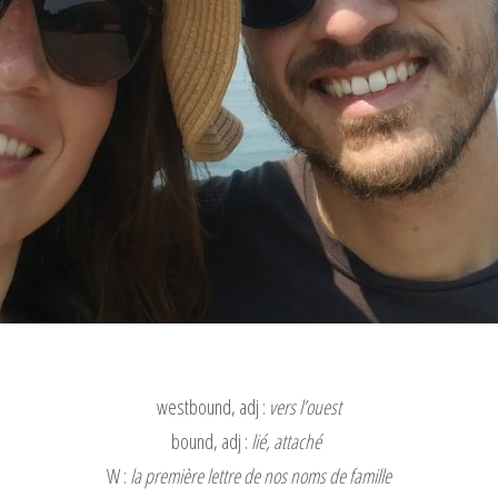
westbound, adj :
vers l’ouest
bound, adj :
lié, attaché
W :
la première lettre de nos noms de famille