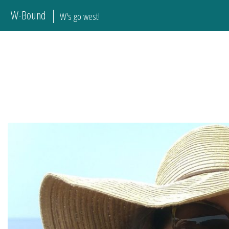
W-Bound
W's go west!