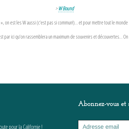
>
W Bound
 », on est les W aussi (c’est pas si commun!)… et pour mettre tout le monde 
 C’est par ici qu’on rassemblera un maximum de souvenirs et découvertes… O
Abonnez-vous et s
ute pour la Californie !