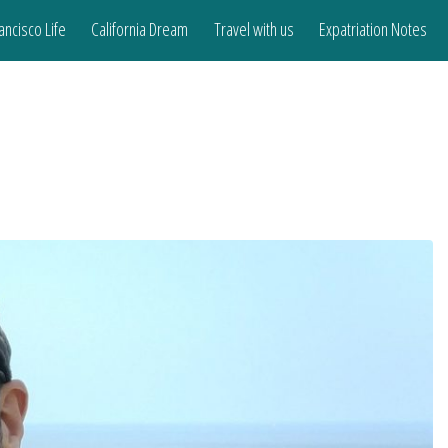
ancisco Life
California Dream
Travel with us
Expatriation Notes