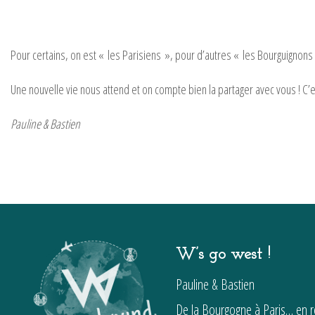
Pour certains, on est « les Parisiens », pour d’autres « les Bourguignons
Une nouvelle vie nous attend et on compte bien la partager avec vous !
Pauline & Bastien
W’s go west !
Pauline & Bastien
De la Bourgogne à Paris… en ro