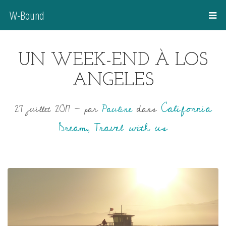
W-Bound
UN WEEK-END À LOS
ANGELES
California
27 juillet 2017
-
par
Pauline
dans
Dream
Travel with us
,