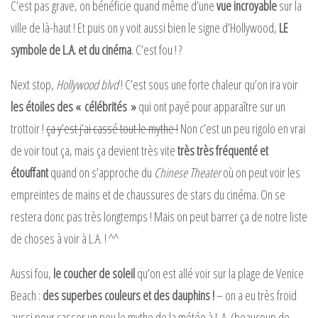
C’est pas grave, on bénéficie quand même d’une
vue incroyable
sur la
ville de là-haut ! Et puis on y voit aussi bien le signe d’Hollywood,
LE
symbole de L.A. et du cinéma
. C’est fou ! ?
Next stop,
Hollywood blvd
! C’est sous une forte chaleur qu’on ira voir
les étoiles des « célébrités »
qui ont payé pour apparaître sur un
trottoir !
ça y’est j’ai cassé tout le mythe !
Non c’est un peu rigolo en vrai
de voir tout ça, mais ça devient très vite
très très fréquenté et
étouffant
quand on s’approche du
Chinese Theater
où on peut voir les
empreintes de mains et de chaussures de stars du cinéma. On se
restera donc pas très longtemps ! Mais on peut barrer ça de notre liste
de choses à voir à L.A. ! ^^
Aussi fou,
le coucher de soleil
qu’on est allé voir sur la plage de Venice
Beach :
des superbes couleurs et des dauphins !
– on a eu très froid
aussi pour casser un peu le mythe de la météo à L.A. (beaucoup de