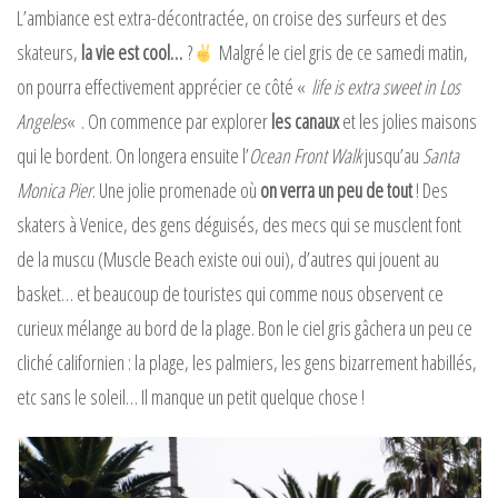
L’ambiance est extra-décontractée, on croise des surfeurs et des
skateurs,
la vie est cool…
?
Malgré le ciel gris de ce samedi matin,
on pourra effectivement apprécier ce côté «
life is extra sweet in Los
Angeles
« . On commence par explorer
les canaux
et les jolies maisons
qui le bordent. On longera ensuite l’
Ocean Front Walk
jusqu’au
Santa
Monica Pier
. Une jolie promenade où
on verra un peu de tout
! Des
skaters à Venice, des gens déguisés, des mecs qui se musclent font
de la muscu (Muscle Beach existe oui oui), d’autres qui jouent au
basket… et beaucoup de touristes qui comme nous observent ce
curieux mélange au bord de la plage. Bon le ciel gris gâchera un peu ce
cliché californien : la plage, les palmiers, les gens bizarrement habillés,
etc sans le soleil… Il manque un petit quelque chose !