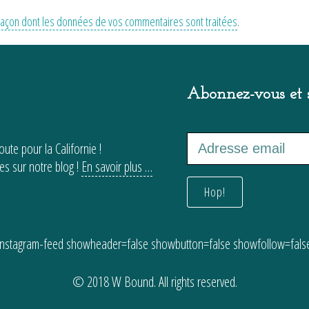
a façon dont les données de vos commentaires sont traitées
.
Abonnez-vous et s
ute pour la Californie !
es sur notre blog !
En savoir plus …
instagram-feed showheader=false showbutton=false showfollow=fals
© 2018 W Bound. All rights reserved.