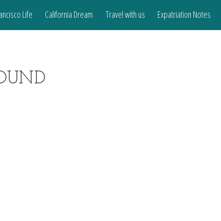
ancisco Life
California Dream
Travel with us
Expatriation Notes
BOUND