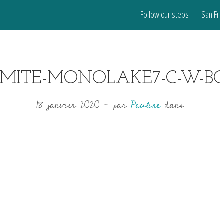
Follow our steps
San Fr
MITE-MONOLAKE7-C-W-
18 janvier 2020
-
par
Pauline
dans