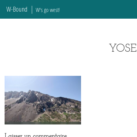
W-Bound
W's go west!
YOSE
Laisser un commentaire