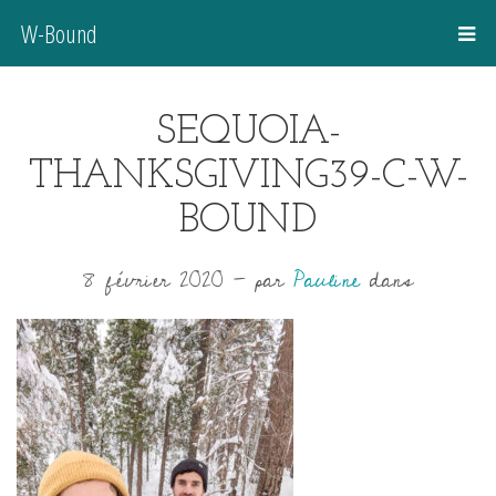
W-Bound
SEQUOIA-
THANKSGIVING39-C-W-
BOUND
8 février 2020
-
par
Pauline
dans