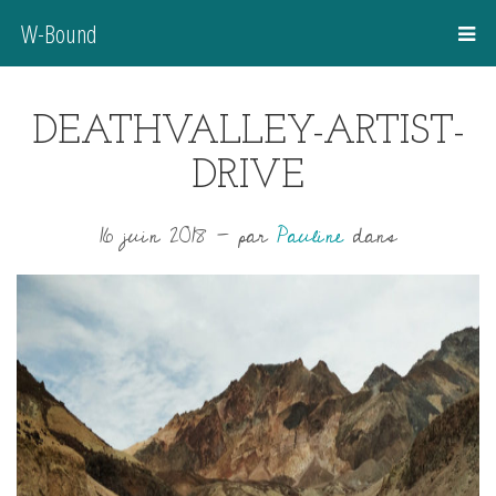
W-Bound
DEATHVALLEY-ARTIST-
DRIVE
16 juin 2018
-
par
Pauline
dans