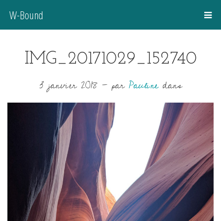
W-Bound
IMG_20171029_152740
3 janvier 2018
-
par
Pauline
dans