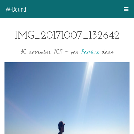
W-Bound
IMG_20171007_132642
30 novembre 2017
-
par
Pauline
dans