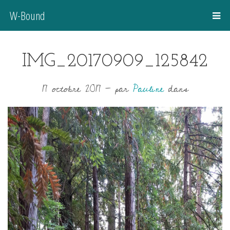
W-Bound
IMG_20170909_125842
17 octobre 2017
-
par
Pauline
dans