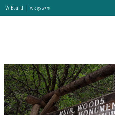
W-Bound
W's go west!