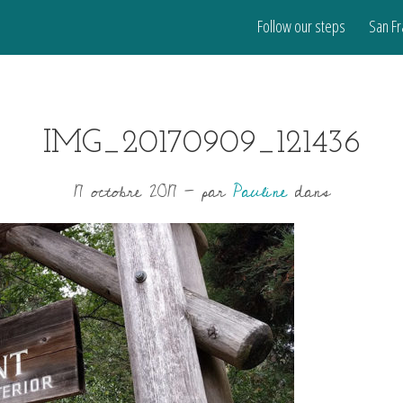
Follow our steps
San Fr
IMG_20170909_121436
17 octobre 2017
-
par
Pauline
dans