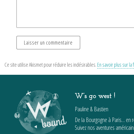
Ce site utilise Akismet pour réduire les indésirables.
En savoir plus sur l
W’s go west !
Pauline & Bastien
De la Bourgogne à Paris… en ro
Suivez nos aventures américain