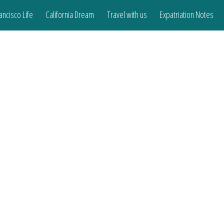
ancisco Life
California Dream
Travel with us
Expatriation Notes