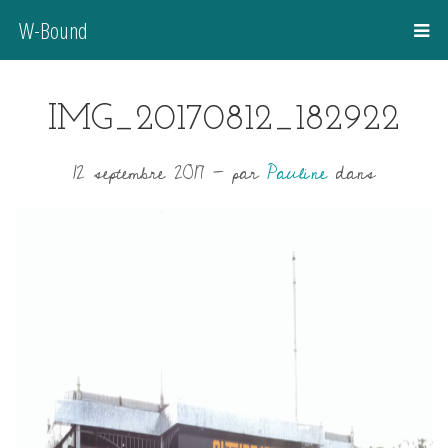
W-Bound
IMG_20170812_182922
12 septembre 2017
-
par
Pauline
dans