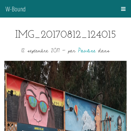
W-Bound
IMG_20170812_124015
12 septembre 2017
-
par
Pauline
dans