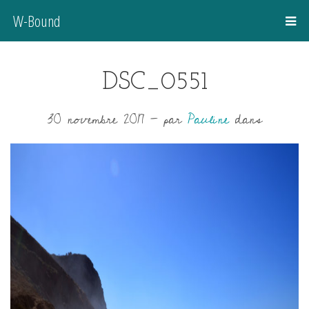
W-Bound
DSC_0551
30 novembre 2017
-
par
Pauline
dans