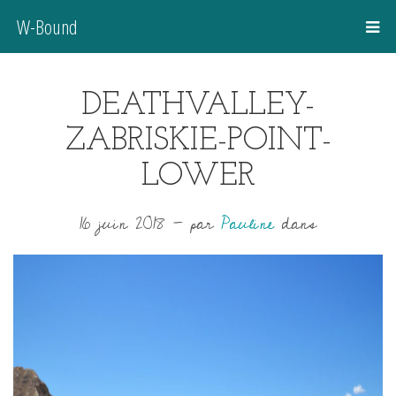
W-Bound
DEATHVALLEY-
ZABRISKIE-POINT-
LOWER
16 juin 2018
-
par
Pauline
dans