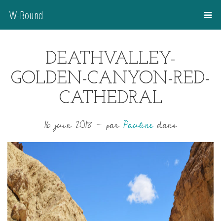
W-Bound
DEATHVALLEY-
GOLDEN-CANYON-RED-
CATHEDRAL
16 juin 2018
-
par
Pauline
dans