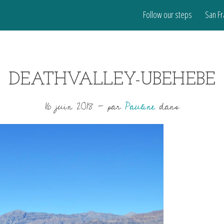
Follow our steps
San Fr
DEATHVALLEY-UBEHEBE
16 juin 2018
-
par
Pauline
dans