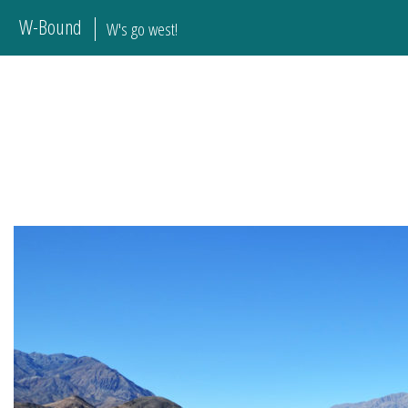
W-Bound
W's go west!