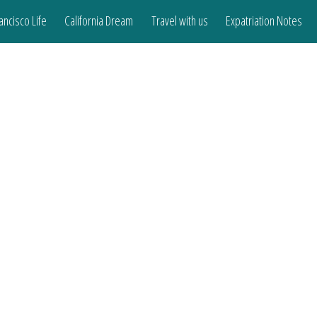
ancisco Life
California Dream
Travel with us
Expatriation Notes