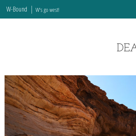
W-Bound
W's go west!
DE