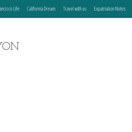
ancisco Life
California Dream
Travel with us
Expatriation Notes
YON