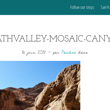
Follow our steps
San Fr
ATHVALLEY-MOSAIC-CAN
16 juin 2018
-
par
Pauline
dans