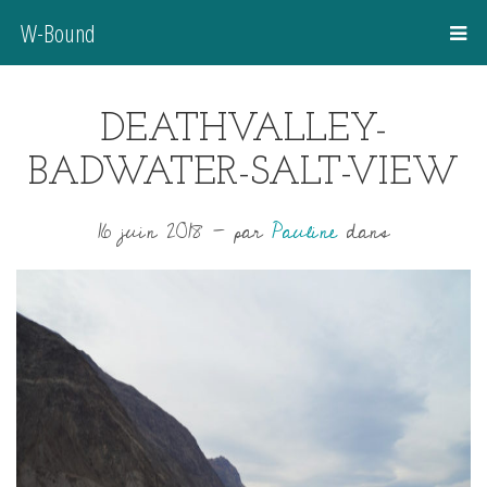
W-Bound
DEATHVALLEY-
BADWATER-SALT-VIEW
16 juin 2018
-
par
Pauline
dans