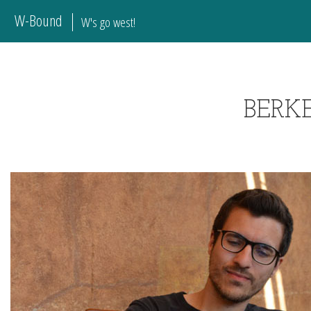
W-Bound
W's go west!
BERK