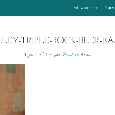
Follow our steps
San Fr
ELEY-TRIPLE-ROCK-BEER-BA
4 juin 2017
-
par
Pauline
dans