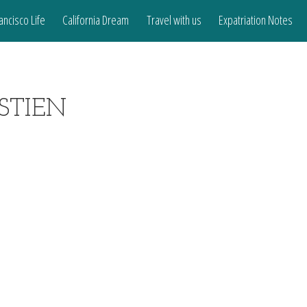
ancisco Life
California Dream
Travel with us
Expatriation Notes
STIEN