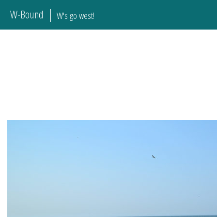
W-Bound
W's go west!