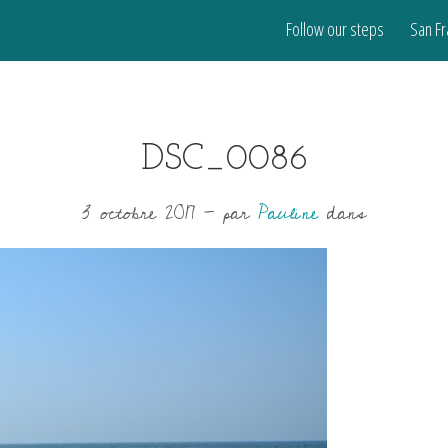
Follow our steps
San Fr
DSC_0086
3 octobre 2017
-
par
Pauline
dans