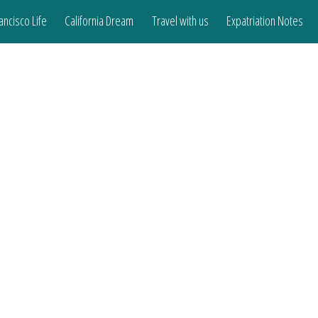
ancisco Life
California Dream
Travel with us
Expatriation Notes