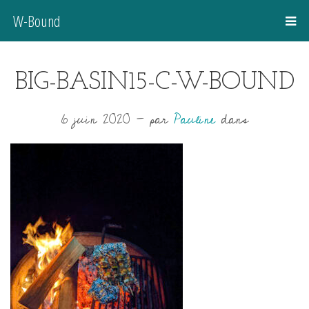
W-Bound
BIG-BASIN15-C-W-BOUND
6 juin 2020
-
par
Pauline
dans