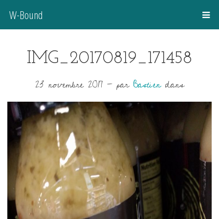
W-Bound
IMG_20170819_171458
23 novembre 2017
-
par
Bastien
dans