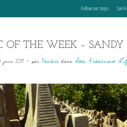
Follow our steps
San Fr
IC OF THE WEEK – SANDY 
San Francisco Li
0 juin 2017
-
par
Pauline
dans