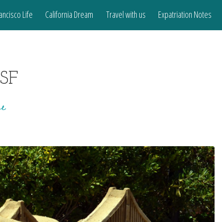
ancisco Life
California Dream
Travel with us
Expatriation Notes
SF
fe