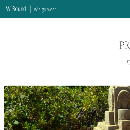
W-Bound
W's go west!
P
1